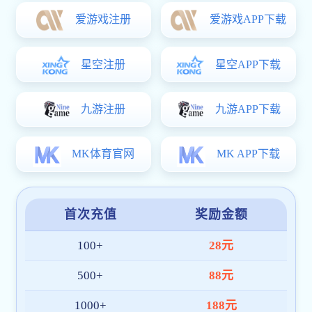
阿森纳官推分享拉亚与三座英
超金手套奖的合影庆祝荣耀时
刻
2026-07-01 16:30
26 次阅读
首页
/
体育快讯
在近期的社交媒体动态中，阿森纳官方推特分享了一
张令人振奋的照片，照片中是球队门将拉亚与他所获
得的三座英超金手套奖的合影。此时此刻，拉亚无疑
是全场焦点，他不仅为球队贡献了精彩的表现，更以
其出色的扑救能力赢得了这一殊荣。这篇文章将围绕
这一荣耀时刻，从四个方面进行详细阐述，包括拉亚
的职业生涯、金手套奖的重要性、阿森纳队伍的发展