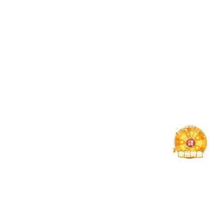
金手套奖不仅关乎个人成就，更是代表着一个球队整
体防守水平的重要指标。当一名门将能够屡屡扑救成
功，他所守护的大门就能牢不可破，从而提升整个球
队争冠和保级目标达成几率。因此，这项荣誉背后承
载的不仅是个人努力，还有团队合作的重要性。
对于拉亚而言，三座金手套奖意味着他在过去几个赛
季中的持续优异表现，以及他作为顶级门将在高强度
比赛中的心理素质与技术能力。这也让他在国际足坛
上占据了一席之地，引发更多俱乐部及教练员对他的
关注。
3、阿森纳的发展历程
作为一家历史悠久且极具影响力的足球俱乐部，阿森
纳一直以来都有着独特的发展轨迹。从创立初期到如