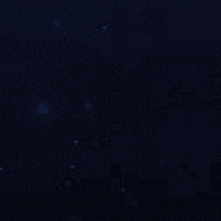
App下载
关于我们
隐私政策
服务协议
网站地图
合作 / 推荐平台
机版、app下载、登录入口、官方网
线购买入口(中国)官方网站欢迎大
时在线服务，第一时间处理各类问