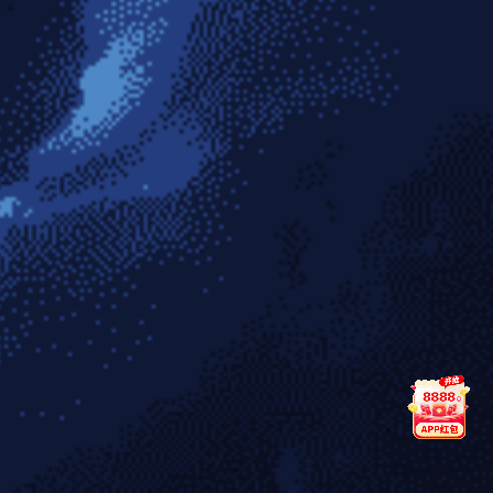
恢复。不过，根据不同
来的比赛中，需要做好
度竞争环境中，每位球
。希望未来能看到更好
宴。
，也突显出医务人员的
同时也是团队运作与危