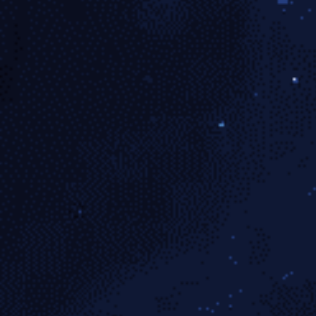
4、未来展
从目前来看，虽然祖
程度的恢复情况，他
各项准备，包括合理
另外，此次事件也为
员都是重要资产，如
总之，无论是在个人
的防护措施，使每位
总结：
此次关于祖巴茨替补
重要性。在这场意外