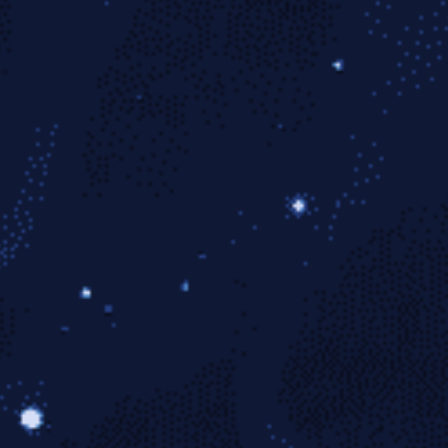
团队迅速介入，对他的状况进行了初步评估，并准备了必要的治
根据情况制定了康复计划，以帮助他尽快恢复状态。
的反应展现了快船队医疗团队高效、专业的一面，也让球迷对球
果恢复良好，他或许会很快回归赛场，这给广大球迷带来了些许
媒体反应
，这一事件迅速成为热议话题。许多球迷纷纷发表看法，一方面
讨论着他缺阵可能造成的战术变化。有些粉丝甚至开始呼吁球队
导致整体实力下降。
详细报道，不少体育评论员对其进行了深度分析。有观点认为，
如何调整战术以应对主力缺席，将是教练组必须面对的重要课题
醒大家注意运动员健康问题，强调预防运动损伤的重要性。他们
自我保护意识，以减少类似事件发生概率。