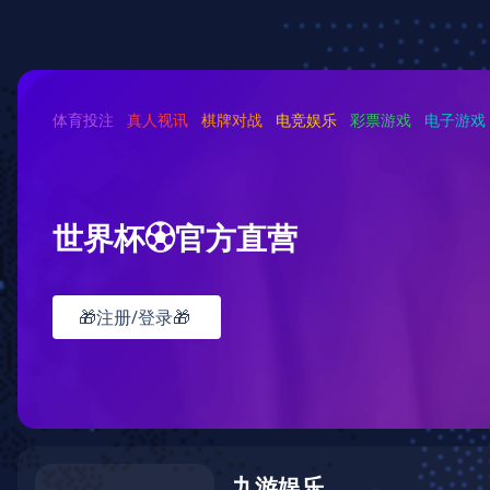
世界杯在线购买入口
带
盛事
专业平台，数据精准，
高清直播
覆盖热
聚焦足球、篮球、电竞等赛事，
每日内
极速访问
下载APP