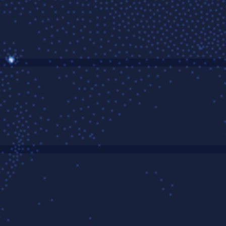
席处理脚踝伤势赛后走路一瘸
2026-06-08 00:35
68 次阅读
首页
/
体育快讯
赛中，洛杉矶快船队的球员祖巴茨因脚踝伤势引发了广泛关注。
踝的情况，并且在走路时一瘸一拐，这一幕让球迷和媒体感到担
首先探讨祖巴茨受伤的经过及其对球队的影响；其次分析他处理
将讨论球迷和媒体对此事的反应与关注；最后，我们会总结祖巴