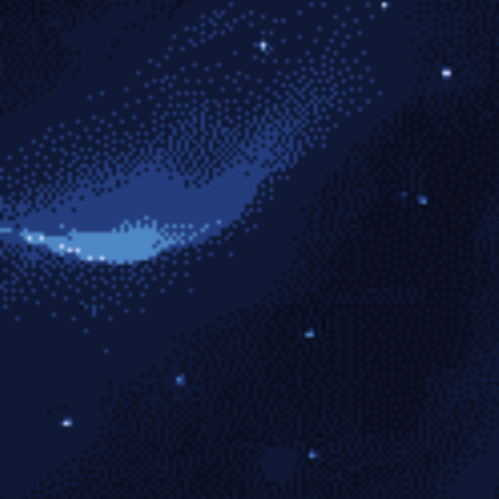
机管理能力的一次检
期待未来能见证更多
如篮球所传达出的精
上一篇：
胜利主帅直言输球不怪裁判强调球…
延伸阅读
1.
加拉格尔坦言艰难时刻已过誓言不辜负球迷