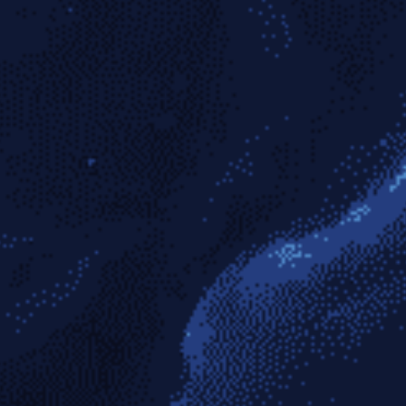
望与影响
巴茨遭遇了脚踝受伤，但根据医生给予的信息，他有望在短期内
可能需要时间来找回最佳状态。因此，对于快船队来说，在接下
调配阵容和增强团队默契。
其他球队敲响了警钟，让他们更加注重运动员健康管理。在高强
何保障他们身体健康，将直接关系到整个赛季表现及球队前景。
职业生涯还是整个团队发展上，这次事件都将留给大家深刻启示
运动员能够以最佳状态参与比赛，为观众呈现精彩绝伦的竞技盛
席处理脚踝伤势，引发广泛关注，不仅体现了职业体育中的风险
背后，是每位运动员日常训练与赛事压力之间不可避免的碰撞，