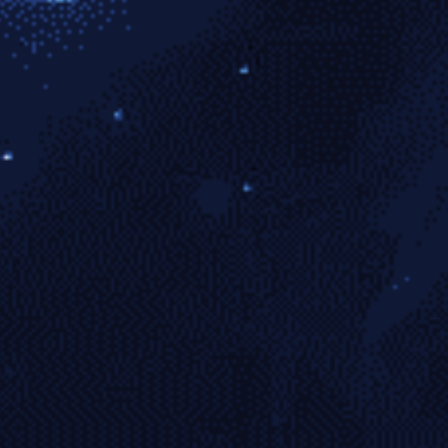
上一篇：
弗林蓬加盟利物浦后再度受伤缺席…
延伸阅读
1.
湖人战绩巧合再现29胜19负西部第六的背后
2026-07-08
2.
乔治称末节绿军联防影响节奏马克西挺身而
2026-06-14