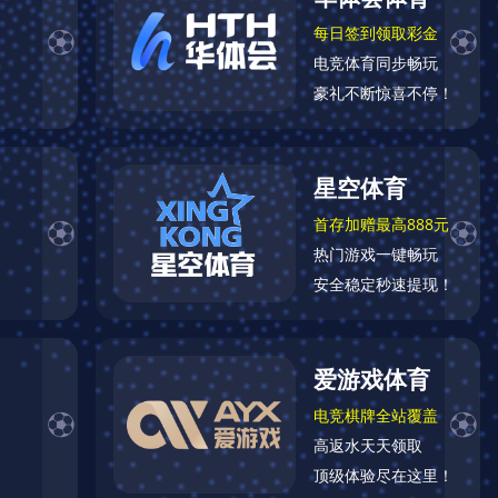
球迷热情分享照片
队备战的重要时刻，也
战。在训练场上，他们
团结一心、士气高涨。
戈的表现、球迷反响与