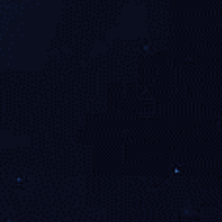
下一篇：
乔治称末节绿军联防影响节奏马克