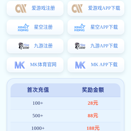
弗林蓬加盟利物浦后再度受伤
缺席时间已达96天
2026-06-12 00:37
17 次阅读
首页
/
体育快讯
弗林蓬自加盟利物浦以来备受关注，但他的职业生涯
却因伤病困扰而饱受煎熬。至今他已经缺席球队比赛
96天，令球迷和球队管理层倍感忧虑。本文将从四个
方面详细分析弗林蓬在利物浦的受伤情况，包括他在
加盟之前的表现、加盟后的期望与实际表现、伤病对
球队的影响，以及未来展望等，为读者呈现一个全面
的视角。