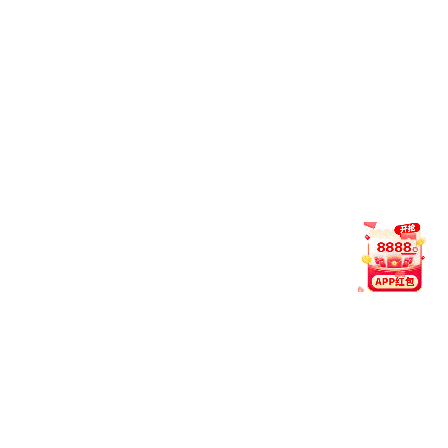
大门。而教练对此感到无奈，只能通过不断调整阵容
来寻找解决办法，但效果往往事与愿违，没有达到预
期目标。
这段期间里，团队凝聚力和士气也受到一定冲击。当
一名重要球员频繁受伤时，其它队员心理负担加重，
对比赛信心产生动摇。因此，在接下来的训练和比赛
中，加强团队配合和心理建设显得尤为重要，以帮助
大家渡过这一艰难时期。
4、未来展望与期待
对于弗林蓬而言，此次受伤无疑是职业生涯中的一次
重大考验。但同时，这也是一个重新审视自己并寻找
成长机会的重要时刻。他需要认真考虑如何更好地管
理自己的身体状况，以避免类似问题再次出现，从而