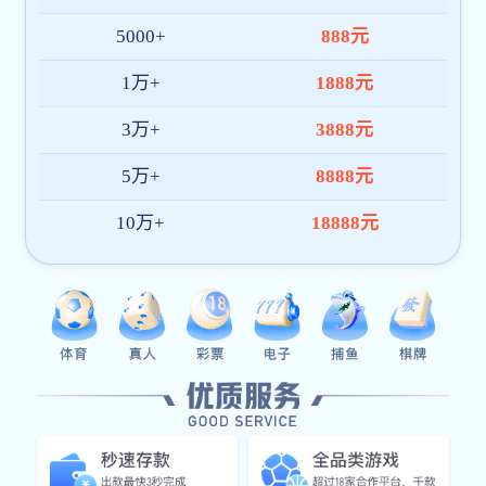
1、加盟前的辉煌成绩
弗林蓬在加入利物浦之前，曾是英超联赛中颇具影响
力的球员。他在效力于前俱乐部时，不仅展现了卓越
的技术和战术意识，还多次为球队打入关键进球。这
样的表现使得他成为众多豪门争抢的对象，最终选择
转会到利物浦，被认为是一次极佳的人才引进。
他的速度和突破能力让人印象深刻，在比赛中总能吸
引防守注意力，从而为队友创造机会。这种能力无疑
增强了球队的攻击线，使得利物浦在竞争激烈的英超
赛季中更具备夺冠实力。加盟后，他被寄予厚望，希
望能够迅速融入球队并实现个人价值。
然而，辉煌背后也潜藏着隐患。在转会过程中，弗林
蓬虽然状态良好，但其身体状况却一直受到医务人员